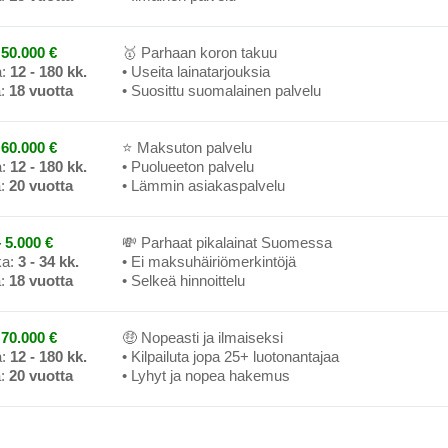
50.000 €
🥇 Parhaan koron takuu
a:
12 - 180 kk.
• Useita lainatarjouksia
a:
18 vuotta
• Suosittu suomalainen palvelu
60.000 €
⭐ Maksuton palvelu
a:
12 - 180 kk.
• Puolueeton palvelu
a:
20 vuotta
• Lämmin asiakaspalvelu
 5.000 €
💸 Parhaat pikalainat Suomessa
ka:
3 - 34 kk.
• Ei maksuhäiriömerkintöjä
a:
18 vuotta
• Selkeä hinnoittelu
70.000 €
🤑 Nopeasti ja ilmaiseksi
a:
12 - 180 kk.
• Kilpailuta jopa 25+ luotonantajaa
a:
20 vuotta
• Lyhyt ja nopea hakemus