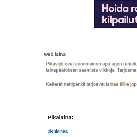
web laina
Pikalaina:
pienlainaa