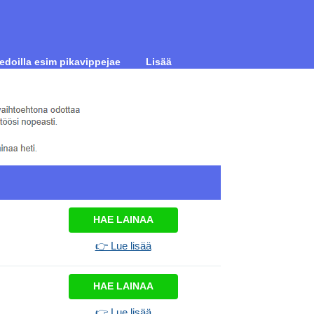
iedoilla esim pikavippejae
Lisää
HAE LAINAA
👉 Lue lisää
HAE LAINAA
👉 Lue lisää