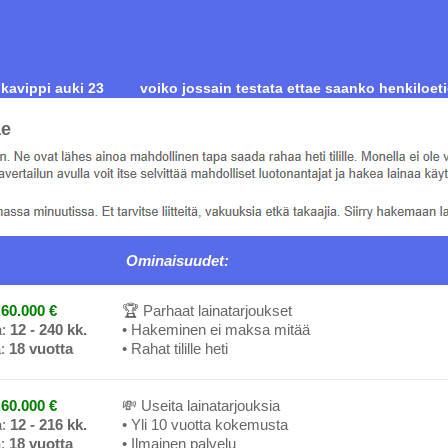
ikavippi auki 23
voiko jossain testata ettae saanko henkiloet
ae
Ominaisuudet:
60.000 €
🏆 Parhaat lainatarjoukset
a:
12 - 240 kk.
• Hakeminen ei maksa mitää
a:
18 vuotta
• Rahat tilille heti
60.000 €
💸 Useita lainatarjouksia
a:
12 - 216 kk.
• Yli 10 vuotta kokemusta
a:
18 vuotta
• Ilmainen palvelu