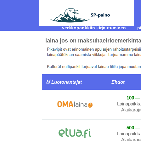
verkkopankkiin kirjautuminen
p
laina jos on maksuhaeirioemerkint
🥇 Luotonantajat
Ehdot
100 — 
Lainapaikk
Alaikäraj
500 — 
Lainapaikk
Alaikäraj