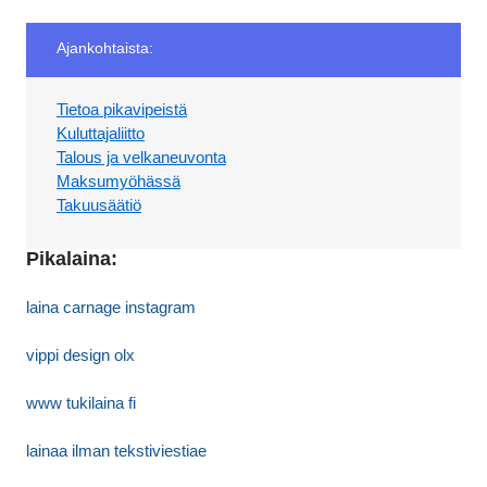
Ajankohtaista:
Tietoa pikavipeistä
Kuluttajaliitto
Talous ja velkaneuvonta
Maksumyöhässä
Takuusäätiö
Pikalaina:
laina carnage instagram
vippi design olx
www tukilaina fi
lainaa ilman tekstiviestiae