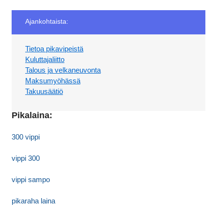
Ajankohtaista:
Tietoa pikavipeistä
Kuluttajaliitto
Talous ja velkaneuvonta
Maksumyöhässä
Takuusäätiö
Pikalaina:
300 vippi
vippi 300
vippi sampo
pikaraha laina