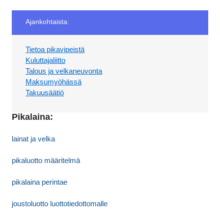
Ajankohtaista:
Tietoa pikavipeistä
Kuluttajaliitto
Talous ja velkaneuvonta
Maksumyöhässä
Takuusäätiö
Pikalaina:
lainat ja velka
pikaluotto määritelmä
pikalaina perintae
joustoluotto luottotiedottomalle