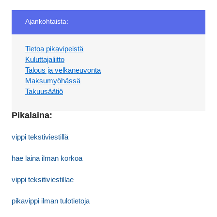
Ajankohtaista:
Tietoa pikavipeistä
Kuluttajaliitto
Talous ja velkaneuvonta
Maksumyöhässä
Takuusäätiö
Pikalaina:
vippi tekstiviestillä
hae laina ilman korkoa
vippi teksitiviestillae
pikavippi ilman tulotietoja