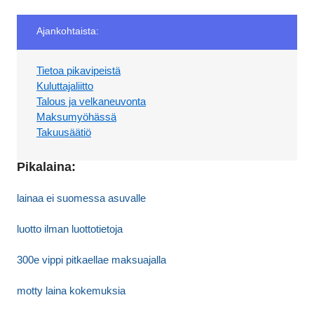
Ajankohtaista:
Tietoa pikavipeistä
Kuluttajaliitto
Talous ja velkaneuvonta
Maksumyöhässä
Takuusäätiö
Pikalaina:
lainaa ei suomessa asuvalle
luotto ilman luottotietoja
300e vippi pitkaellae maksuajalla
motty laina kokemuksia