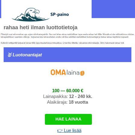
rahaa heti ilman luottotietoja
🥇 Luotonantajat
100 — 60.000 €
Lainapaikka:
12 - 240 kk.
Alaikäraja:
18 vuotta
HAE LAINAA
👉 Lue lisää